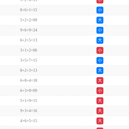
8+6+1=15
小
5+2+2=09
大
9+6+9=24
小
6+2+5=13
大
3+1+2=06
小
3+5+7=15
小
8+2+3=13
大
6+8+4=18
大
6+3+0=09
小
5+1+9=15
大
9+3+4=16
大
4+6+5=15
大