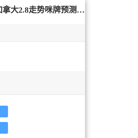
免费预测;Pc001.COm 加拿大2.8-咪牌结果|加拿大2.8在线预测|加拿大2.8走势咪牌预测|加拿大pc2.8预测-在线预测|加拿大2.8 PC查询结果预测_极致火热优质的免费预测网站!