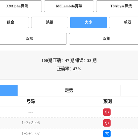
X9Alpha算法
M8Lambda算法
T8Abyss算法
组合
杀组
大小
单双
双项
双组
100期 正确：47 期 错误：53 期
正确率：47%
走势
号码
预测
---
小
双
1+3+2=06
小
1+5+1=07
大