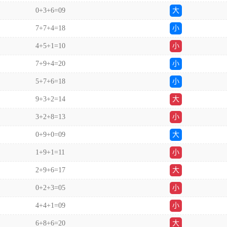
0+3+6=09
大
7+7+4=18
小
4+5+1=10
小
7+9+4=20
小
5+7+6=18
小
9+3+2=14
大
3+2+8=13
小
0+9+0=09
大
1+9+1=11
小
2+9+6=17
大
0+2+3=05
小
4+4+1=09
小
6+8+6=20
大