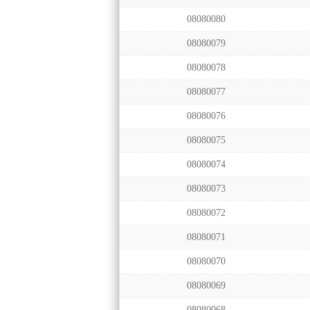
08080080
08080079
08080078
08080077
08080076
08080075
08080074
08080073
08080072
08080071
08080070
08080069
08080068