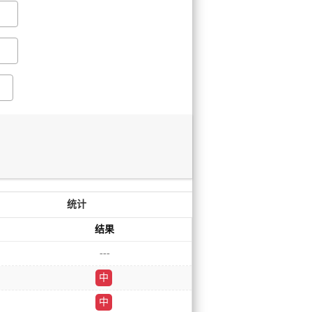
统计
结果
---
中
中