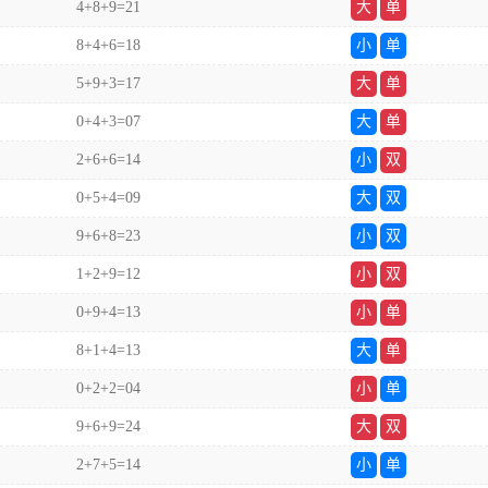
4+8+9=21
大
单
8+4+6=18
小
单
5+9+3=17
大
单
0+4+3=07
大
单
2+6+6=14
小
双
0+5+4=09
大
双
9+6+8=23
小
双
1+2+9=12
小
双
0+9+4=13
小
单
8+1+4=13
大
单
0+2+2=04
小
单
9+6+9=24
大
双
2+7+5=14
小
单