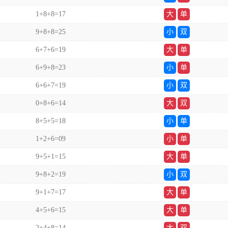
1+8+8=17
大
单
9+8+8=25
小
双
6+7+6=19
大
单
6+9+8=23
小
单
6+6+7=19
小
双
0+8+6=14
大
双
8+5+5=18
小
单
1+2+6=09
小
单
9+5+1=15
大
单
9+8+2=19
小
双
9+1+7=17
大
单
4+5+6=15
大
单
2+4+8=14
大
双