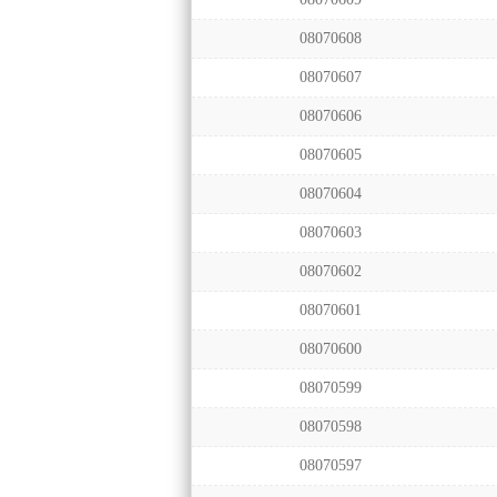
08070608
08070607
08070606
08070605
08070604
08070603
08070602
08070601
08070600
08070599
08070598
08070597