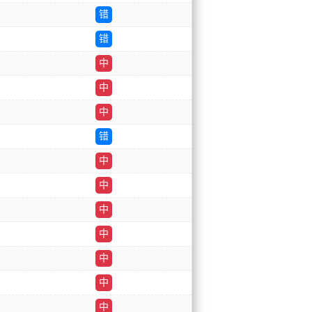
错
错
中
中
中
错
中
中
中
中
中
中
中