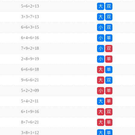
5+6+2=13
大
双
3+3+7=13
大
双
6+6+3=15
小
双
6+4+6=16
小
单
7+9+2=18
小
双
2+8+9=19
小
单
6+6+6=18
大
单
9+6+6=21
大
双
5+2+2=09
小
单
5+4+2=11
大
单
6+1+9=16
大
双
8+7+6=21
大
单
3+8+1=12
大
单