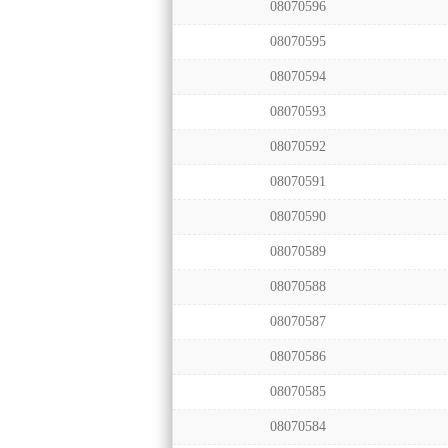
08070596
08070595
08070594
08070593
08070592
08070591
08070590
08070589
08070588
08070587
08070586
08070585
08070584