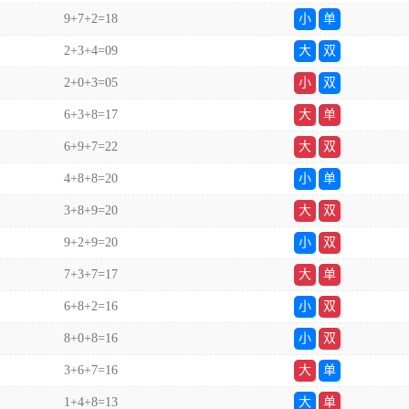
9+7+2=18
小
单
2+3+4=09
大
双
2+0+3=05
小
双
6+3+8=17
大
单
6+9+7=22
大
双
4+8+8=20
小
单
3+8+9=20
大
双
9+2+9=20
小
双
7+3+7=17
大
单
6+8+2=16
小
双
8+0+8=16
小
双
3+6+7=16
大
单
1+4+8=13
大
单