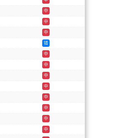
中
中
中
错
中
中
中
中
中
中
中
中