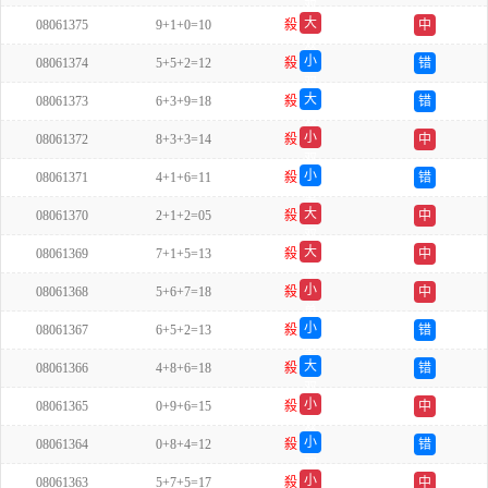
双
大
08061375
9+1+0=10
殺
中
双
小
08061374
5+5+2=12
殺
错
双
大
08061373
6+3+9=18
殺
错
双
小
08061372
8+3+3=14
殺
中
双
小
08061371
4+1+6=11
殺
错
单
大
08061370
2+1+2=05
殺
中
双
大
08061369
7+1+5=13
殺
中
单
小
08061368
5+6+7=18
殺
中
单
小
08061367
6+5+2=13
殺
错
单
大
08061366
4+8+6=18
殺
错
双
小
08061365
0+9+6=15
殺
中
双
小
08061364
0+8+4=12
殺
错
双
小
08061363
5+7+5=17
殺
中