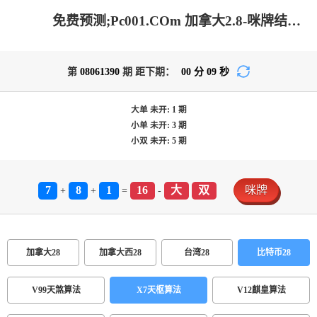
免费预测;Pc001.COm 加拿大2.8-咪牌结果|加拿大2.8在线预测|加拿大2.8走势咪牌预测|加拿大pc2.8预测-在线预测|加拿大2.8 PC查询结果预测_极致火热优质的免费预测网站!
第
08061390
期 距下期：
00
分
09
秒
大单
未开:
1
期
小单
未开:
3
期
小双
未开:
5
期
7
8
1
16
大
双
咪牌
+
+
=
-
加拿大28
加拿大西28
台湾28
比特币28
V99天煞算法
X7天枢算法
V12麒皇算法