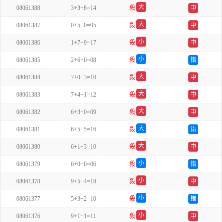
大
08061388
3+3+8=14
殺
中
单
大
08061387
0+5+0=05
殺
中
单
小
08061386
1+7+9=17
殺
中
双
小
08061385
2+6+0=08
殺
错
双
大
08061384
7+0+3=10
殺
中
单
大
08061383
7+4+1=12
殺
中
双
大
08061382
6+3+0=09
殺
中
双
大
08061381
6+5+5=16
殺
错
双
大
08061380
6+1+3=10
殺
中
单
小
08061379
6+0+0=06
殺
错
双
小
08061378
9+5+4=18
殺
中
单
小
08061377
5+3+2=10
殺
错
双
小
08061376
9+1+1=11
殺
中