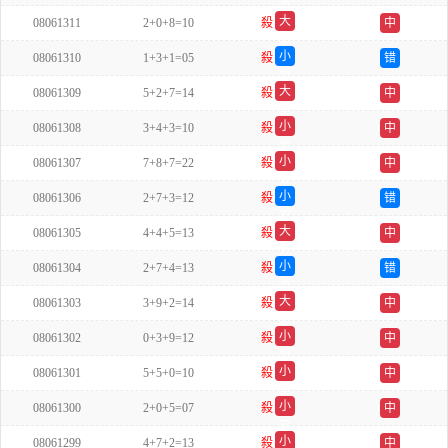
单
大
08061311
2+0+8=10
殺
中
单
小
08061310
1+3+1=05
殺
错
单
大
08061309
5+2+7=14
殺
中
单
小
08061308
3+4+3=10
殺
中
单
小
08061307
7+8+7=22
殺
中
双
小
08061306
2+7+3=12
殺
错
双
大
08061305
4+4+5=13
殺
中
双
小
08061304
2+7+4=13
殺
错
单
大
08061303
3+9+2=14
殺
中
单
小
08061302
0+3+9=12
殺
中
单
小
08061301
5+5+0=10
殺
中
单
小
08061300
2+0+5=07
殺
中
双
小
08061299
4+7+2=13
殺
中