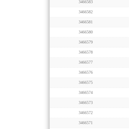
3466583
3466582
3466581
3466580
3466579
3466578
3466577
3466576
3466575
3466574
3466573
3466572
3466571