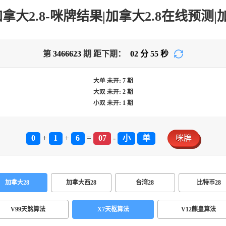
第
3466623
期 距下期：
02
分
55
秒
大单
未开:
7
期
大双
未开:
2
期
小双
未开:
1
期
0
+
1
+
6
=
07
-
小
单
咪牌
加拿大28
加拿大西28
台湾28
比特币28
V99天煞算法
X7天枢算法
V12麒皇算法