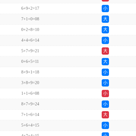
6+9+2=17
小
7+1+0=08
大
0+2+8=10
大
4+4+6=14
小
5+7+9=21
大
0+6+5=11
大
8+9+1=18
小
3+8+9=20
小
1+1+6=08
小
8+7+9=24
小
7+1+6=14
大
5+6+4=15
小
4+7+4=15
小