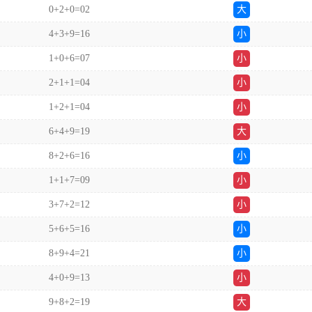
0+2+0=02
大
4+3+9=16
小
1+0+6=07
小
2+1+1=04
小
1+2+1=04
小
6+4+9=19
大
8+2+6=16
小
1+1+7=09
小
3+7+2=12
小
5+6+5=16
小
8+9+4=21
小
4+0+9=13
小
9+8+2=19
大