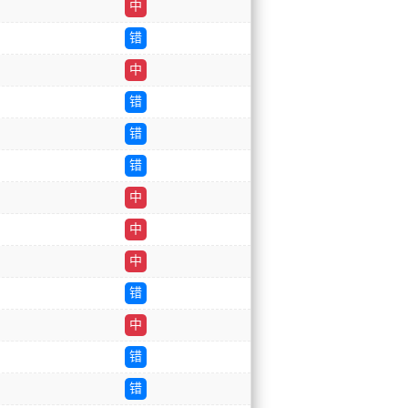
中
错
中
错
错
错
中
中
中
错
中
错
错