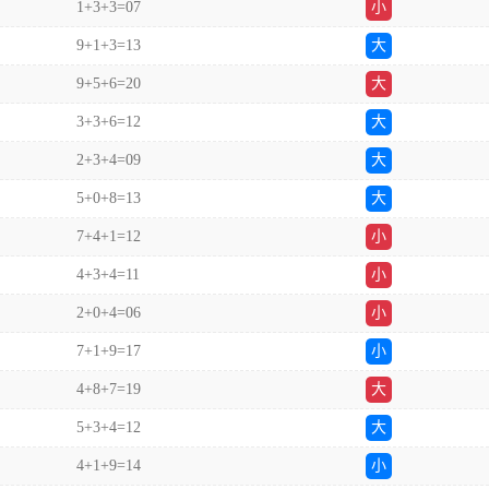
1+3+3=07
小
9+1+3=13
大
9+5+6=20
大
3+3+6=12
大
2+3+4=09
大
5+0+8=13
大
7+4+1=12
小
4+3+4=11
小
2+0+4=06
小
7+1+9=17
小
4+8+7=19
大
5+3+4=12
大
4+1+9=14
小