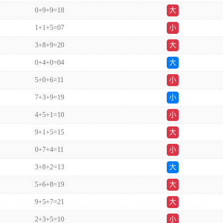
0+9+9=18
大
1+1+5=07
小
3+8+9=20
大
0+4+0=04
大
5+0+6=11
小
7+3+9=19
小
4+5+1=10
小
9+1+5=15
大
0+7+4=11
小
3+8+2=13
大
5+6+8=19
大
9+5+7=21
大
2+3+5=10
小