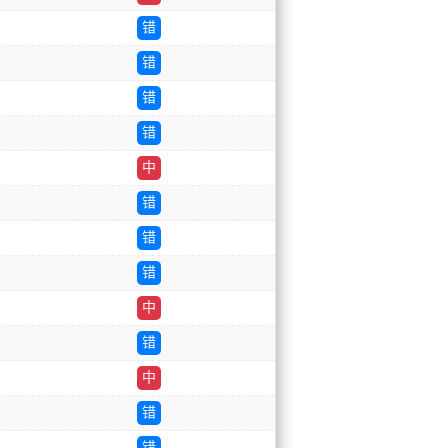
错
错
错
错
中
错
错
错
中
错
中
错
错