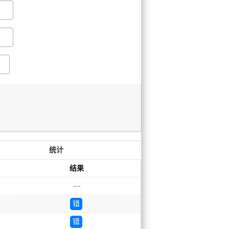
统计
结果
---
错
错