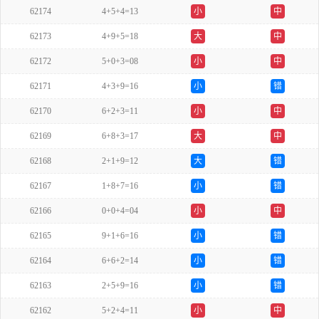
62174
4+5+4=13
小
中
62173
4+9+5=18
大
中
62172
5+0+3=08
小
中
62171
4+3+9=16
小
错
62170
6+2+3=11
小
中
62169
6+8+3=17
大
中
62168
2+1+9=12
大
错
62167
1+8+7=16
小
错
62166
0+0+4=04
小
中
62165
9+1+6=16
小
错
62164
6+6+2=14
小
错
62163
2+5+9=16
小
错
62162
5+2+4=11
小
中