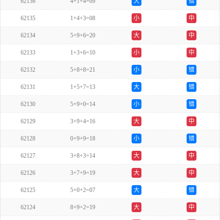
62136
4+1+4=09
大
错
62135
1+4+3=08
小
中
62134
5+9+6=20
大
中
62133
1+3+6=10
小
中
62132
5+8+8=21
小
错
62131
1+5+7=13
大
错
62130
5+9+0=14
小
错
62129
3+9+4=16
大
中
62128
0+9+9=18
小
错
62127
3+8+3=14
大
中
62126
3+7+9=19
大
中
62125
5+0+2=07
大
错
62124
8+9+2=19
大
中