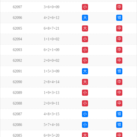
62097
3+6+0=09
小
中
62096
4+2+6=12
大
错
62095
6+8+7=21
大
中
62094
1+1+0=02
小
中
62093
6+2+1=09
小
中
62092
2+0+0=02
小
中
62091
1+5+3=09
大
错
62090
2+8+4=14
大
中
62089
1+9+3=13
小
中
62088
2+0+9=11
小
中
62087
4+8+3=15
小
错
62086
5+7+4=16
小
错
62085
6+9+5=20
大
中