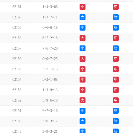
62161
1+4+3=08
小
中
62160
1+3+7=11
大
错
62159
6+6+6=18
小
错
62158
6+7+2=15
大
中
62157
7+6+7=20
小
错
62156
9+9+7=25
大
中
62155
5+7+1=13
小
中
62154
5+2+1=08
小
中
62153
1+3+9=13
小
中
62152
3+9+6=18
大
中
62151
6+7+3=16
小
错
62150
3+6+3=12
大
错
62149
9+9+3=21
小
错