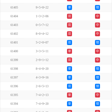
61405
9+5+8=22
单
错
61404
1+3+2=06
双
中
61403
0+5+7=12
双
中
61402
8+0+4=12
双
中
61401
5+2+0=07
双
错
61400
3+3+5=11
单
中
61399
2+9+1=12
双
中
61398
8+4+8=20
单
错
61397
4+3+9=16
单
错
61396
2+6+5=13
双
错
61395
7+4+2=13
单
中
61394
7+4+9=20
单
错