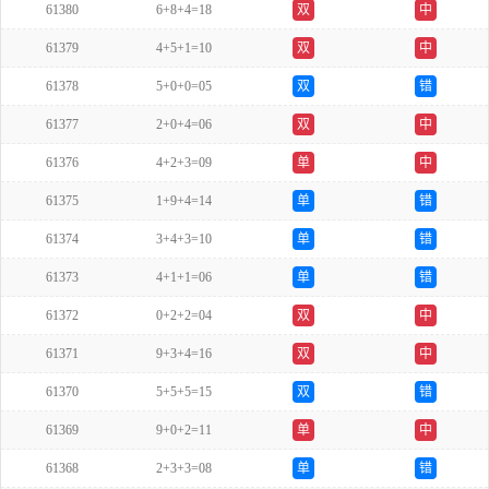
61380
6+8+4=18
双
中
61379
4+5+1=10
双
中
61378
5+0+0=05
双
错
61377
2+0+4=06
双
中
61376
4+2+3=09
单
中
61375
1+9+4=14
单
错
61374
3+4+3=10
单
错
61373
4+1+1=06
单
错
61372
0+2+2=04
双
中
61371
9+3+4=16
双
中
61370
5+5+5=15
双
错
61369
9+0+2=11
单
中
61368
2+3+3=08
单
错