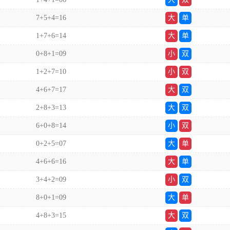
7+5+4=16
大
单
1+7+6=14
大
单
0+8+1=09
小
双
1+2+7=10
小
双
4+6+7=17
大
双
2+8+3=13
大
双
6+0+8=14
小
双
0+2+5=07
大
单
4+6+6=16
大
单
3+4+2=09
小
双
8+0+1=09
大
单
4+8+3=15
大
双