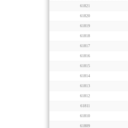
61821
61820
61819
61818
61817
61816
61815
61814
61813
61812
61811
61810
61809