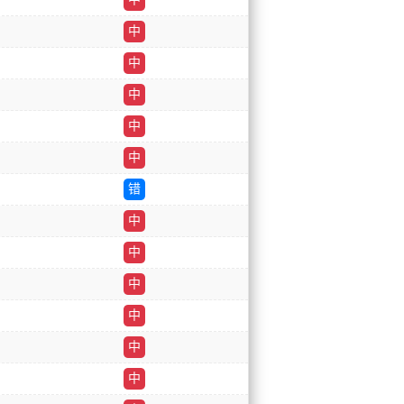
中
中
中
中
中
错
中
中
中
中
中
中