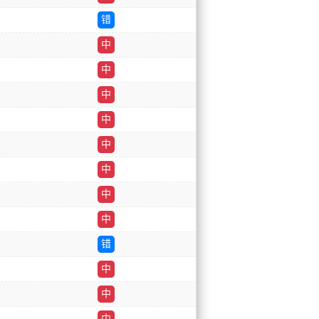
错
中
中
中
中
中
中
中
中
错
中
中
中