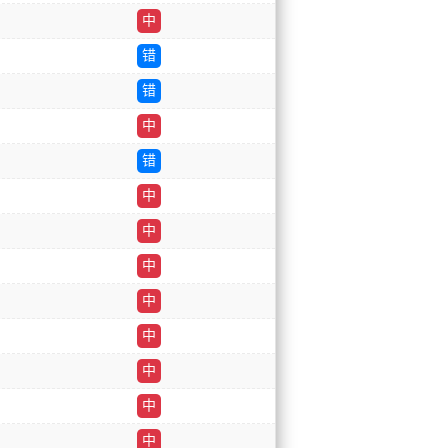
中
错
错
中
错
中
中
中
中
中
中
中
中