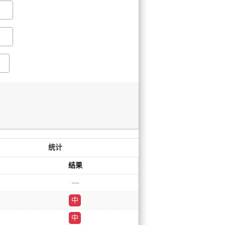
统计
结果
---
中
中