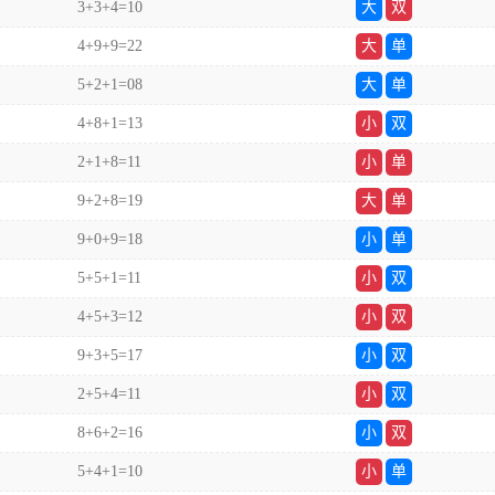
3+3+4=10
大
双
4+9+9=22
大
单
5+2+1=08
大
单
4+8+1=13
小
双
2+1+8=11
小
单
9+2+8=19
大
单
9+0+9=18
小
单
5+5+1=11
小
双
4+5+3=12
小
双
9+3+5=17
小
双
2+5+4=11
小
双
8+6+2=16
小
双
5+4+1=10
小
单