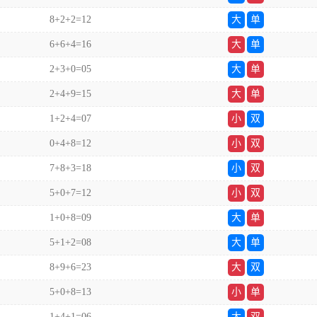
8+2+2=12
大
单
6+6+4=16
大
单
2+3+0=05
大
单
2+4+9=15
大
单
1+2+4=07
小
双
0+4+8=12
小
双
7+8+3=18
小
双
5+0+7=12
小
双
1+0+8=09
大
单
5+1+2=08
大
单
8+9+6=23
大
双
5+0+8=13
小
单
1+4+1=06
大
双