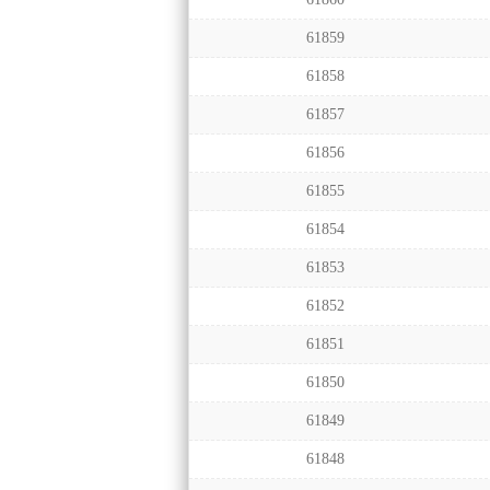
61859
61858
61857
61856
61855
61854
61853
61852
61851
61850
61849
61848