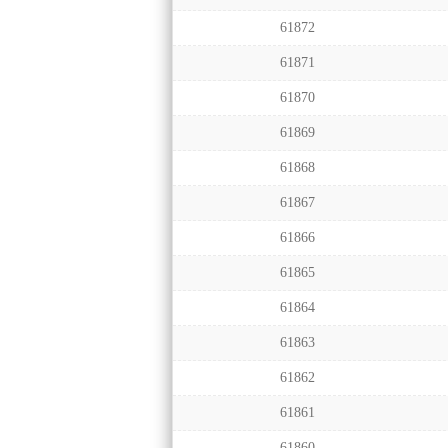
61872
61871
61870
61869
61868
61867
61866
61865
61864
61863
61862
61861
61860