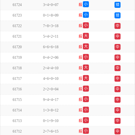
小
61724
3+4+0=07
殺
错
单
小
61723
0+1+8=09
殺
错
单
小
61722
7+8+3=18
殺
中
单
大
61721
5+4+2=11
殺
中
单
大
61720
6+6+6=18
殺
中
单
小
61719
0+4+2=06
殺
中
单
大
61718
2+4+4=10
殺
中
单
大
61717
4+6+0=10
殺
中
单
小
61716
2+2+0=04
殺
中
单
小
61715
9+4+4=17
殺
中
双
小
61714
1+3+8=12
殺
中
单
小
61713
0+1+9=10
殺
中
单
小
61712
2+7+6=15
殺
中