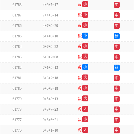
小
61788
4+6+7=17
殺
中
单
小
61787
7+4+3=14
殺
中
单
小
61786
4+7+9=20
殺
中
双
小
61785
6+4+0=10
殺
错
双
小
61784
6+7+9=22
殺
中
单
大
61783
6+0+2=08
殺
中
双
小
61782
7+1+5=13
殺
错
单
大
61781
8+8+2=18
殺
中
单
小
61780
9+0+9=18
殺
中
单
大
61779
0+5+8=13
殺
中
单
大
61778
8+8+7=23
殺
中
双
小
61777
9+6+6=21
殺
中
单
大
61776
6+3+1=10
殺
中