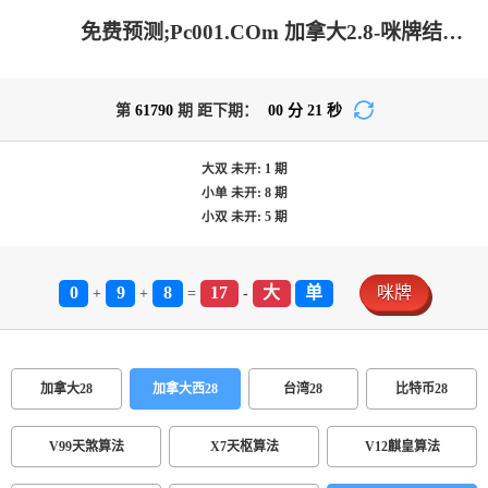
免费预测;Pc001.COm 加拿大2.8-咪牌结果|加拿大2.8在线预测|加拿大2.8走势咪牌预测|加拿大pc2.8预测-在线预测|加拿大2.8 PC查询结果预测_极致火热优质的免费预测网站!
第
61790
期 距下期：
00
分
21
秒
大双
未开:
1
期
小单
未开:
8
期
小双
未开:
5
期
0
9
8
17
大
单
咪牌
+
+
=
-
加拿大28
加拿大西28
台湾28
比特币28
V99天煞算法
X7天枢算法
V12麒皇算法