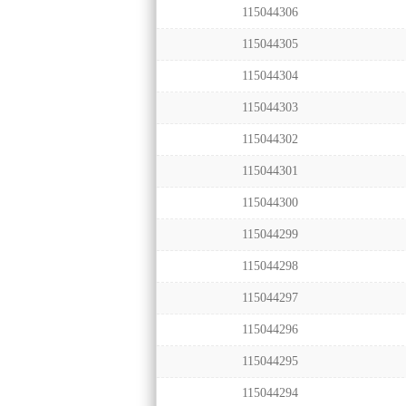
115044306
115044305
115044304
115044303
115044302
115044301
115044300
115044299
115044298
115044297
115044296
115044295
115044294