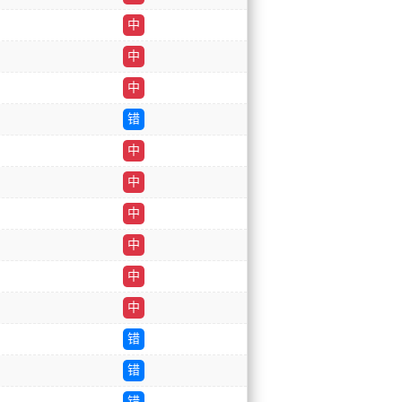
中
中
中
错
中
中
中
中
中
中
错
错
错