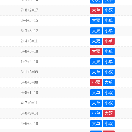
7+8+2=17
大单
小双
8+4+3=15
大双
小单
6+3+3=12
大双
小单
2+4+5=11
大双
小单
5+8+5=18
大双
小单
1+7+2=10
大双
小单
3+1+5=09
大单
小双
5+0+3=08
小双
大单
9+8+1=18
大单
小双
4+7+0=11
大单
小双
5+0+9=14
小单
大双
4+6+8=18
大单
小双