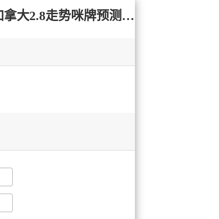
免费预测;Pc001.COm 加拿大2.8-咪牌结果|加拿大2.8在线预测|加拿大2.8走势咪牌预测|加拿大pc2.8预测-在线预测|加拿大2.8 PC查询结果预测_极致火热优质的免费预测网站!