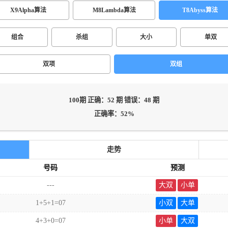
X9Alpha算法
M8Lambda算法
T8Abyss算法
组合
杀组
大小
单双
双项
双组
100期 正确：52 期 错误：48 期
正确率：52%
走势
号码
预测
---
大双
小单
1+5+1=07
小双
大单
4+3+0=07
小单
大双