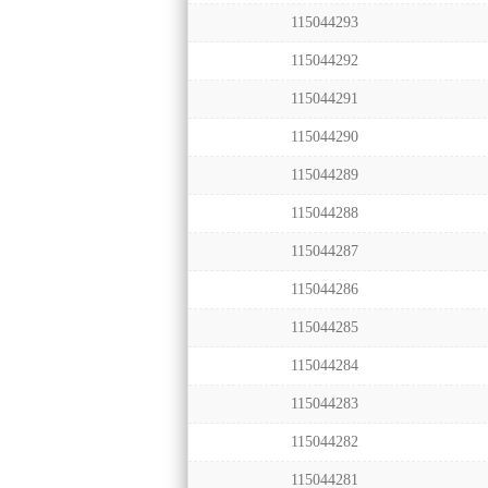
115044293
115044292
115044291
115044290
115044289
115044288
115044287
115044286
115044285
115044284
115044283
115044282
115044281