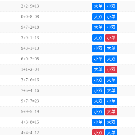
2+2+9=13
大单
小双
0+0+8=08
大双
小单
9+7+2=18
大单
小双
3+9+1=13
大双
小单
9+3+1=13
小双
大单
6+0+2=08
小单
大双
1+1+2=04
大单
小双
3+7+6=16
小双
大单
7+5+4=16
小双
大单
9+7+7=23
大双
小单
5+9+5=19
小双
大单
4+3+8=15
小单
大双
4+4+4=12
小双
大单