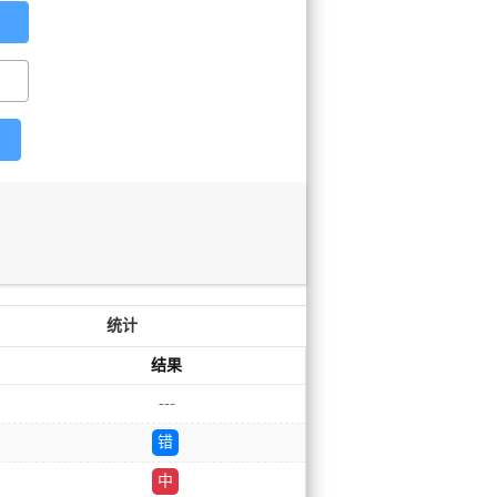
统计
结果
---
错
中