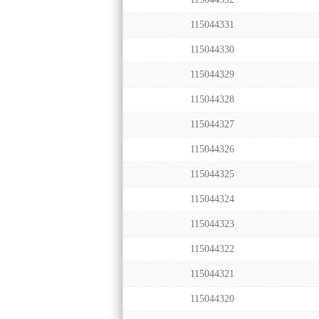
115044331
115044330
115044329
115044328
115044327
115044326
115044325
115044324
115044323
115044322
115044321
115044320