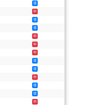
错
中
错
错
中
中
中
错
错
中
错
错
中