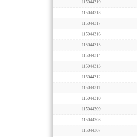
115044319
115044318
115044317
115044316
115044315
115044314
115044313
115044312
115044311
115044310
115044309
115044308
115044307