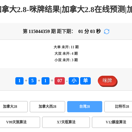
第
115044359
期 距下期：
01
分
03
秒
大单
未开:
11
期
大双
未开:
4
期
小双
未开:
3
期
1
+
5
+
1
=
07
-
小
单
咪牌
加拿大28
加拿大西28
台湾28
比特币28
V99天煞算法
X7天枢算法
V12麒皇算法