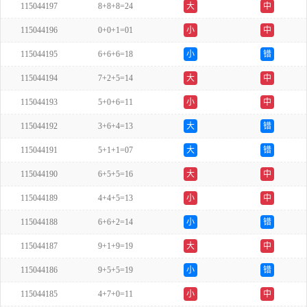
115044197
8+8+8=24
大
中
115044196
0+0+1=01
小
中
115044195
6+6+6=18
小
错
115044194
7+2+5=14
大
中
115044193
5+0+6=11
小
中
115044192
3+6+4=13
大
错
115044191
5+1+1=07
大
错
115044190
6+5+5=16
大
中
115044189
4+4+5=13
小
中
115044188
6+6+2=14
小
错
115044187
9+1+9=19
大
中
115044186
9+5+5=19
小
错
115044185
4+7+0=11
小
中