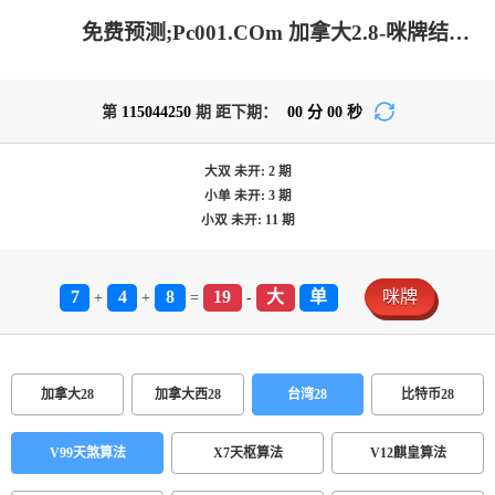
免费预测;Pc001.COm 加拿大2.8-咪牌结果|加拿大2.8在线预测|加拿大2.8走势咪牌预测|加拿大pc2.8预测-在线预测|加拿大2.8 PC查询结果预测_极致火热优质的免费预测网站!
第
115044250
期 距下期：
00
分
00
秒
大双
未开:
2
期
小单
未开:
3
期
小双
未开:
11
期
7
4
8
19
大
单
咪牌
+
+
=
-
加拿大28
加拿大西28
台湾28
比特币28
V99天煞算法
X7天枢算法
V12麒皇算法