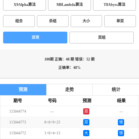
X9Alpha算法
M8Lambda算法
T8Abyss算法
组合
杀组
大小
单双
双项
双组
100期 正确：48 期 错误：52 期
正确率：48%
预测
走势
统计
期号
号码
预测
结果
115044774
---
双
---
115044773
8+8+9=25
双
错
115044772
1+8+4=13
大
错