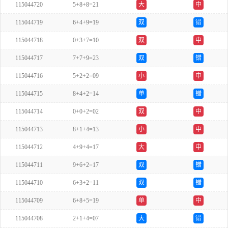
115044720
5+8+8=21
大
中
115044719
6+4+9=19
双
错
115044718
0+3+7=10
双
中
115044717
7+7+9=23
双
错
115044716
5+2+2=09
小
中
115044715
8+4+2=14
单
错
115044714
0+0+2=02
双
中
115044713
8+1+4=13
小
中
115044712
4+9+4=17
大
中
115044711
9+6+2=17
双
错
115044710
6+3+2=11
双
错
115044709
6+8+5=19
单
中
115044708
2+1+4=07
大
错