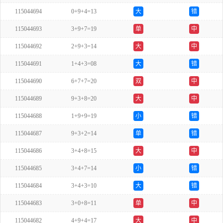
115044694
0+9+4=13
大
错
115044693
3+9+7=19
单
中
115044692
2+9+3=14
大
中
115044691
1+4+3=08
大
错
115044690
6+7+7=20
双
中
115044689
9+3+8=20
大
中
115044688
1+9+9=19
小
错
115044687
9+3+2=14
单
错
115044686
3+4+8=15
大
中
115044685
3+4+7=14
小
错
115044684
3+4+3=10
大
错
115044683
3+0+8=11
单
中
115044682
4+9+4=17
大
中